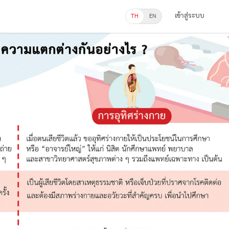
เข้าสู่ระบบ
TH
EN